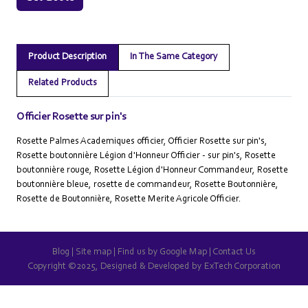
Product Description
In The Same Category
Related Products
Officier Rosette sur pin's
Rosette Palmes Academiques officier, Officier Rosette sur pin's,
Rosette boutonnière Légion d'Honneur Officier - sur pin's, Rosette
boutonnière rouge, Rosette Légion d'Honneur Commandeur, Rosette
boutonnière bleue, rosette de commandeur, Rosette Boutonnière,
Rosette de Boutonnière, Rosette Merite Agricole Officier.
Blog
|
Site map
|
Find us by Google Map
|
Contact Us
Copyright ©2025, Designed & Developed by
ExTech Corporation